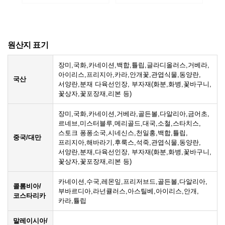
원산지 표기
장미,국화,카네이션,백합,튤립,글라디올러스,거베라,
아이리스,프리지아,카라,안개꽃,관엽식물,동양란,
국산
서양란,분재 다육선인장, 부자재(화분,화병,꽃바구니,
꽃상자,꽃포장재,리본 등)
장미,국화,카네이션,거베라,골든볼,다알리아,금어초,
르네브,미스터블루,메리골드,대국,소철,스타치스,
스토크 퐁퐁소국,시네신스,천일홍,백합,튤립,
중국/대만
프리지아,해바라기,후룩스,석죽,관엽식물,동양란,
서양란,분재,다육선인장, 부자재(화분,화병,꽃바구니,
꽃상자,꽃포장재,리본 등)
카네이션,수국,레몬잎,프리저브드,골든볼,다알리아,
콜롬비아/
부바르디아,라넌큘러스,아스틸베,아이리스,안개,
코스타리카
카라,튤립
말레이시아/