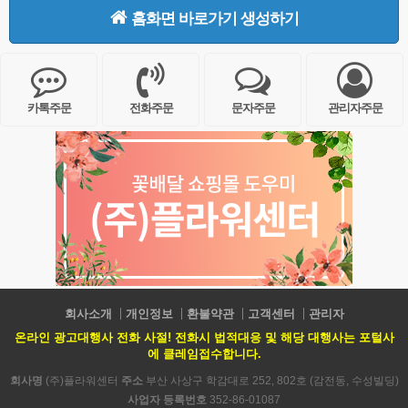
홈화면 바로가기 생성하기
카톡주문
전화주문
문자주문
관리자주문
회사소개
개인정보
환불약관
고객센터
관리자
온라인 광고대행사 전화 사절! 전화시 법적대응 및 해당 대행사는 포털사
에 클레임접수합니다.
회사명
(주)플라워센터
주소
부산 사상구 학감대로 252, 802호 (감전동, 수성빌딩)
사업자 등록번호
352-86-01087