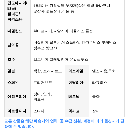
인도네시아/
카네이션,관엽식물,부자재(화분,화병,꽃바구니,
태국/
꽃상자,꽃포장재,리본 등)
필리핀/
파키스탄
네덜란드
부바르디아,다알리아,라큘러스,튤립
버질리아,울부시,왁스플라워,만다린믹스,부케믹스,
남아공
핑쿠션,방크샤
호주
브로니아,그레빌리아,유칼립투스
일본
백합, 프리저브드
이스라엘
엘엔지움,목화
스페인
프리저브드
이탈리아
라그라스
장미, 안개,
에티오피아
베트남
국화
백묘국
아르헨티나
스티파
멕시코
장미
모든 상품은 해당 배송지역 업체, 꽃 수급 상황, 계절에 따라 원산지가 달
라질 수 있습니다.