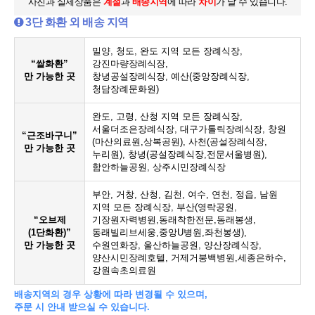
사진과 실제상품은
계절
과
배송지역
에 따라
차이
가 날 수 있습니다.
3단 화환 외 배송 지역
밀양, 청도, 완도 지역 모든 장례식장,
“쌀화환”
강진마량장례식장,
만 가능한 곳
창녕공설장례식장, 예산(중앙장례식장,
청담장례문화원)
완도, 고령, 산청 지역 모든 장례식장,
서울더조은장례식장, 대구가톨릭장례식장, 창원
“근조바구니”
(마산의료원,상복공원), 사천(공설장례식장,
만 가능한 곳
누리원), 창녕(공설장례식장,전문서울병원),
함안하늘공원, 상주시민장례식장
부안, 거창, 산청, 김천, 여수, 연천, 정읍, 남원
지역 모든 장례식장, 부산(영락공원,
“오브제
기장원자력병원,동래착한전문,동래봉생,
(1단화환)”
동래빌리브세웅,중앙U병원,좌천봉생),
만 가능한 곳
수원연화장, 울산하늘공원, 양산장례식장,
양산시민장례호텔, 거제거붕백병원,세종은하수,
강원속초의료원
배송지역의 경우 상황에 따라 변경될 수 있으며,
주문 시 안내 받으실 수 있습니다.