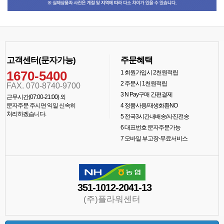
고객센터(문자가능)
주문혜택
1670-5400
1
회원가입시 2천원적립
2
주문시 1천원적립
FAX. 070-8740-9700
3
N Pay구매 간편결제
근무시간(07:00-21:00) 외
문자주문 주시면 익일 신속히
4
정품사용/재생화환NO
처리하겠습니다.
5
전국3시간내배송/사진전송
6
대표번호 문자주문가능
7
모바일 부고장-무료서비스
351-1012-2041-13
(주)플라워센터