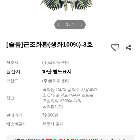
1
/
1
[슬픔]근조화환(생화100%)-3호
0
제조사
(주)플라워센터
원산지
하단 별도표시
브랜드
(주)플라워센터
국화만 100% 생화로 사용되며
소재나 포인트부분은 조화로
참고
구성되며 지역에 따라
상이합니다.
판매가격
79,000원
배송비결제
주문시 결제