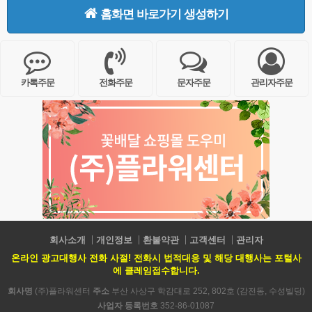
홈화면 바로가기 생성하기
카톡주문
전화주문
문자주문
관리자주문
회사소개
개인정보
환불약관
고객센터
관리자
온라인 광고대행사 전화 사절! 전화시 법적대응 및 해당 대행사는 포털사
에 클레임접수합니다.
회사명
(주)플라워센터
주소
부산 사상구 학감대로 252, 802호 (감전동, 수성빌딩)
사업자 등록번호
352-86-01087