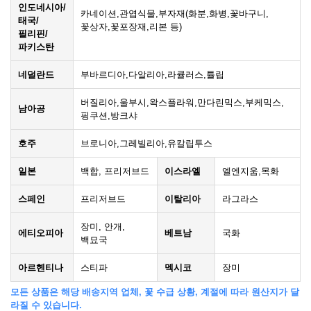
인도네시아/
카네이션,관엽식물,부자재(화분,화병,꽃바구니,
태국/
꽃상자,꽃포장재,리본 등)
필리핀/
파키스탄
네덜란드
부바르디아,다알리아,라큘러스,튤립
버질리아,울부시,왁스플라워,만다린믹스,부케믹스,
남아공
핑쿠션,방크샤
호주
브로니아,그레빌리아,유칼립투스
일본
백합, 프리저브드
이스라엘
엘엔지움,목화
스페인
프리저브드
이탈리아
라그라스
장미, 안개,
에티오피아
베트남
국화
백묘국
아르헨티나
스티파
멕시코
장미
모든 상품은 해당 배송지역 업체, 꽃 수급 상황, 계절에 따라 원산지가 달
라질 수 있습니다.