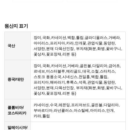
원산지 표기
장미,국화,카네이션,백합,튤립,글라디올러스,거베라,
아이리스,프리지아,카라,안개꽃,관엽식물,동양란,
국산
서양란,분재 다육선인장, 부자재(화분,화병,꽃바구니,
꽃상자,꽃포장재,리본 등)
장미,국화,카네이션,거베라,골든볼,다알리아,금어초,
르네브,미스터블루,메리골드,대국,소철,스타치스,
스토크 퐁퐁소국,시네신스,천일홍,백합,튤립,
중국/대만
프리지아,해바라기,후룩스,석죽,관엽식물,동양란,
서양란,분재,다육선인장, 부자재(화분,화병,꽃바구니,
꽃상자,꽃포장재,리본 등)
카네이션,수국,레몬잎,프리저브드,골든볼,다알리아,
콜롬비아/
부바르디아,라넌큘러스,아스틸베,아이리스,안개,
코스타리카
카라,튤립
말레이시아/