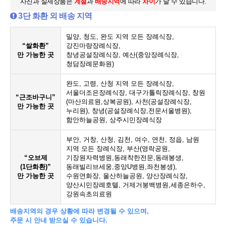
사진과 실제상품은
계절
과
배송지역
에 따라
차이
가 날 수 있습니다.
3단 화환 외 배송 지역
밀양, 청도, 완도 지역 모든 장례식장,
“쌀화환”
강진마량장례식장,
만 가능한 곳
창녕공설장례식장, 예산(중앙장례식장,
청담장례문화원)
완도, 고령, 산청 지역 모든 장례식장,
서울더조은장례식장, 대구가톨릭장례식장, 창원
“근조바구니”
(마산의료원,상복공원), 사천(공설장례식장,
만 가능한 곳
누리원), 창녕(공설장례식장,전문서울병원),
함안하늘공원, 상주시민장례식장
부안, 거창, 산청, 김천, 여수, 연천, 정읍, 남원
지역 모든 장례식장, 부산(영락공원,
“오브제
기장원자력병원,동래착한전문,동래봉생,
(1단화환)”
동래빌리브세웅,중앙U병원,좌천봉생),
만 가능한 곳
수원연화장, 울산하늘공원, 양산장례식장,
양산시민장례호텔, 거제거붕백병원,세종은하수,
강원속초의료원
배송지역의 경우 상황에 따라 변경될 수 있으며,
주문 시 안내 받으실 수 있습니다.