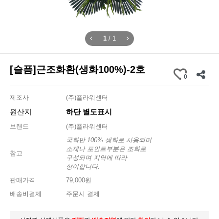
1
/
1
[슬픔]근조화환(생화100%)-2호
0
제조사
(주)플라워센터
원산지
하단 별도표시
브랜드
(주)플라워센터
국화만 100% 생화로 사용되며
소재나 포인트부분은 조화로
참고
구성되며 지역에 따라
상이합니다.
판매가격
79,000원
배송비결제
주문시 결제