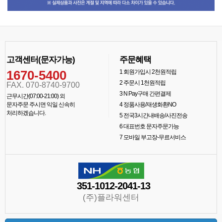
고객센터(문자가능)
주문혜택
1670-5400
1
회원가입시 2천원적립
2
주문시 1천원적립
FAX. 070-8740-9700
3
N Pay구매 간편결제
근무시간(07:00-21:00) 외
문자주문 주시면 익일 신속히
4
정품사용/재생화환NO
처리하겠습니다.
5
전국3시간내배송/사진전송
6
대표번호 문자주문가능
7
모바일 부고장-무료서비스
351-1012-2041-13
(주)플라워센터