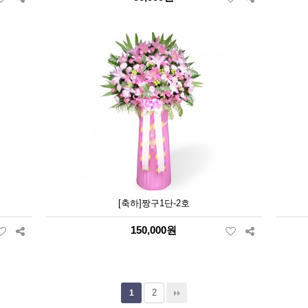
[축하]짱구1단-2호
150,000원
2
1