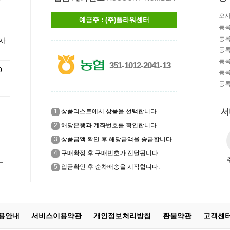
오사
예금주 : (주)플라워센터
습니
등록
등록
자
!
등록
등록
351-1012-2041-13
0
등록
등록
서
1
상품리스트에서 상품을 선택합니다.
2
해당은행과 계좌번호를 확인합니다.
3
상품금액 확인 후 해당금액을 송금합니다.
4
구매확정 후 구매번호가 전달됩니다.
드
5
입금확인 후 순차배송을 시작합니다.
용안내
서비스이용약관
개인정보처리방침
환불약관
고객센