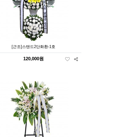
[근조]스탠드2단화환-1호
120,000원