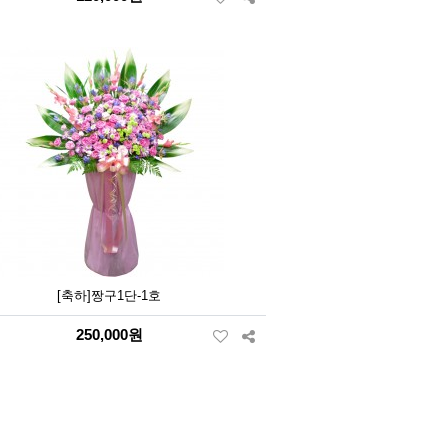
[축하]짱구1단-1호
250,000원