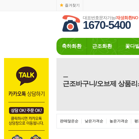
즐겨찾기
대표번호문자가능/
재생화환NO
1670-5400
축하화환
근조화환
꽃다
근조바구니/오브제 상품리
판매많은순
낮은가격순
높은가격순
평