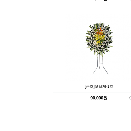
[근조]오브제-1호
90,000원
맨끝