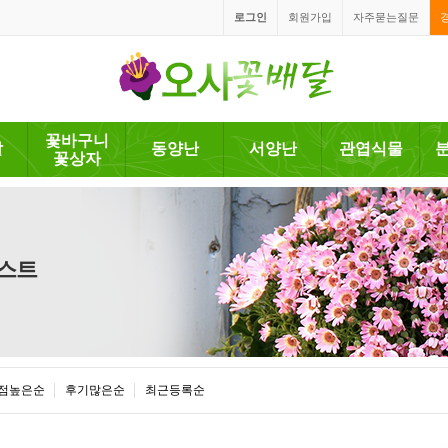
로그인
회원가입
자주묻는질문
꽃바구니
발
동양난
서양난
관엽식물
꽃상자
스트
점높은순
후기많은순
최근등록순