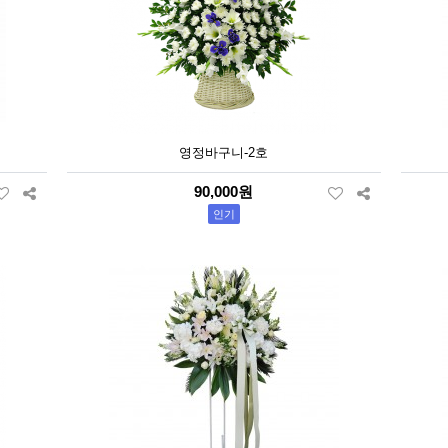
영정바구니-2호
90,000원
인기