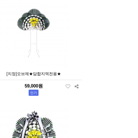
[지정]오브제★담합지역전용★
59,000원
인기