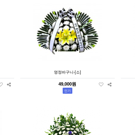
영정바구니-[소]
49,000원
인기