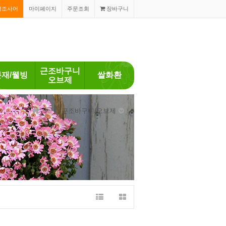
경조사어
마이페이지
주문조회
장바구니
근조바구니
분재/웰빙
쌀화환
오브제
근조바구니/오브제