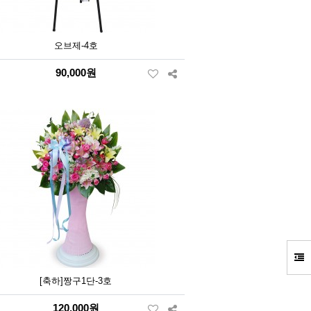
오브제-4호
90,000원
[축하]짱구1단-3호
120,000원