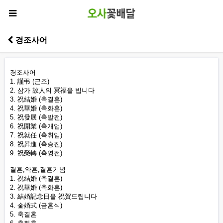
경조사어
경조사어
1. 謹弔 (근조)
2. 삼가 故人의 冥福을 빕니다
3. 祝結婚 (축결혼)
4. 祝華婚 (축화혼)
5. 祝發展 (축발전)
6. 祝開業 (축개업)
7. 祝就任 (축취임)
8. 祝昇進 (축승진)
9. 祝榮轉 (축영전)
결혼,약혼,결혼기념
1. 祝結婚 (축결혼)
2. 祝華婚 (축화혼)
3. 結婚記念日을 祝賀드립니다
4. 金婚式 (금혼식)
5. 축결혼