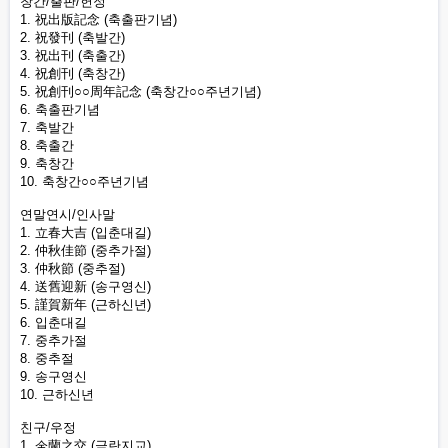
창간/출판/헌정
1. 祝出版記念 (축출판기념)
2. 祝發刊 (축발간)
3. 祝出刊 (축출간)
4. 祝創刊 (축창간)
5. 祝創刊○○周年記念 (축창간○○주년기념)
6. 축출판기념
7. 축발간
8. 축출간
9. 축창간
10. 축창간○○주년기념
연말연시/인사말
1. 立春大吉 (입춘대길)
2. 仲秋佳節 (중추가절)
3. 仲秋節 (중추절)
4. 送舊迎新 (송구영신)
5. 謹賀新年 (근하신년)
6. 입춘대길
7. 중추가절
8. 중추절
9. 송구영신
10. 근하신년
친구/우정
1. 金蘭之交 (금란지교)