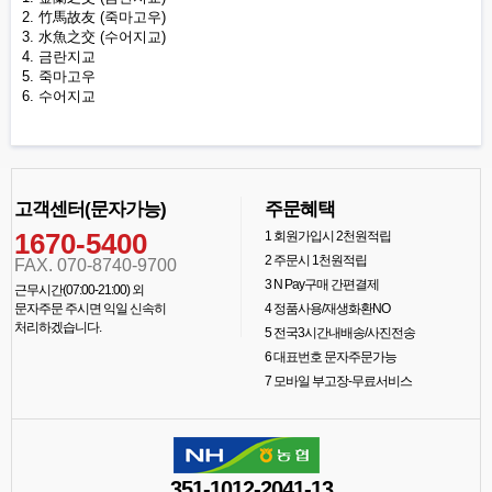
2. 竹馬故友 (죽마고우)
3. 水魚之交 (수어지교)
4. 금란지교
5. 죽마고우
6. 수어지교
고객센터(문자가능)
주문혜택
1670-5400
1
회원가입시 2천원적립
2
주문시 1천원적립
FAX. 070-8740-9700
3
N Pay구매 간편결제
근무시간(07:00-21:00) 외
문자주문 주시면 익일 신속히
4
정품사용/재생화환NO
처리하겠습니다.
5
전국3시간내배송/사진전송
6
대표번호 문자주문가능
7
모바일 부고장-무료서비스
351-1012-2041-13