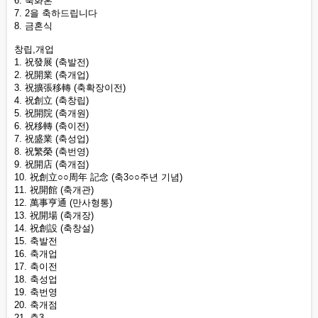
6. 축화혼
7. 2을 축하드립니다
8. 금혼식
창립,개업
1. 祝發展 (축발전)
2. 祝開業 (축개업)
3. 祝擴張移轉 (축확장이전)
4. 祝創立 (축창립)
5. 祝開院 (축개원)
6. 祝移轉 (축이전)
7. 祝盛業 (축성업)
8. 祝繁榮 (축번영)
9. 祝開店 (축개점)
10. 祝創立○○周年 記念 (축3○○주년 기념)
11. 祝開館 (축개관)
12. 萬事亨通 (만사형통)
13. 祝開場 (축개장)
14. 祝創設 (축창설)
15. 축발전
16. 축개업
17. 축이전
18. 축성업
19. 축번영
20. 축개점
21. 축3