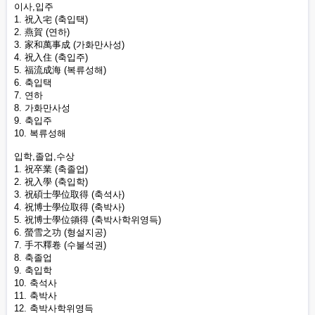
이사,입주
1. 祝入宅 (축입택)
2. 燕賀 (연하)
3. 家和萬事成 (가화만사성)
4. 祝入住 (축입주)
5. 福流成海 (복류성해)
6. 축입택
7. 연하
8. 가화만사성
9. 축입주
10. 복류성해
입학,졸업,수상
1. 祝卒業 (축졸업)
2. 祝入學 (축입학)
3. 祝碩士學位取得 (축석사)
4. 祝博士學位取得 (축박사)
5. 祝博士學位領得 (축박사학위영득)
6. 螢雪之功 (형설지공)
7. 手不釋卷 (수불석권)
8. 축졸업
9. 축입학
10. 축석사
11. 축박사
12. 축박사학위영득