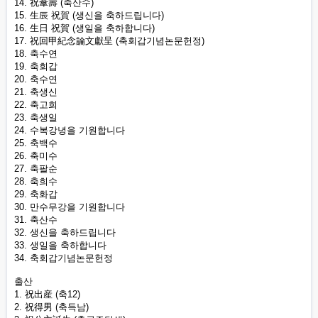
14. 祝傘壽 (축산수)
15. 生辰 祝賀 (생신을 축하드립니다)
16. 生日 祝賀 (생일을 축하합니다)
17. 祝回甲紀念論文獻呈 (축회갑기념논문헌정)
18. 축수연
19. 축회갑
20. 축수연
21. 축생신
22. 축고희
23. 축생일
24. 수복강녕을 기원합니다
25. 축백수
26. 축미수
27. 축팔순
28. 축희수
29. 축화갑
30. 만수무강을 기원합니다
31. 축산수
32. 생신을 축하드립니다
33. 생일을 축하합니다
34. 축회갑기념논문헌정
출산
1. 祝出産 (축12)
2. 祝得男 (축득남)