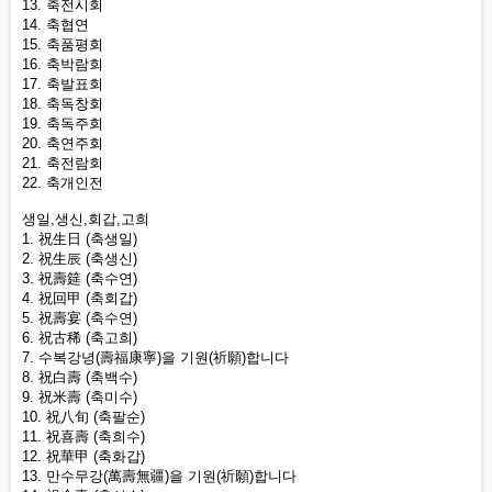
13. 축전시회
14. 축협연
15. 축품평회
16. 축박람회
17. 축발표회
18. 축독창회
19. 축독주회
20. 축연주회
21. 축전람회
22. 축개인전
생일,생신,회갑,고희
1. 祝生日 (축생일)
2. 祝生辰 (축생신)
3. 祝壽筵 (축수연)
4. 祝回甲 (축회갑)
5. 祝壽宴 (축수연)
6. 祝古稀 (축고희)
7. 수복강녕(壽福康寧)을 기원(祈願)합니다
8. 祝白壽 (축백수)
9. 祝米壽 (축미수)
10. 祝八旬 (축팔순)
11. 祝喜壽 (축희수)
12. 祝華甲 (축화갑)
13. 만수무강(萬壽無疆)을 기원(祈願)합니다