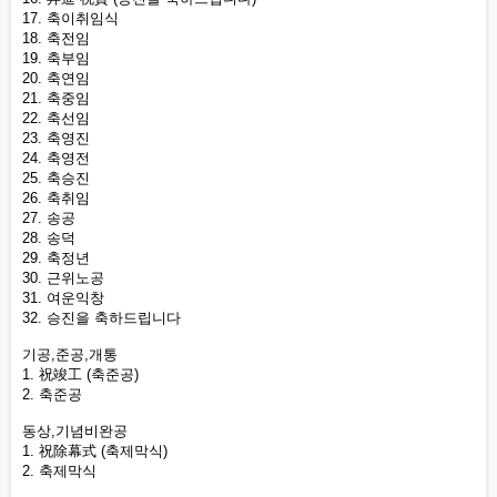
17. 축이취임식
18. 축전임
19. 축부임
20. 축연임
21. 축중임
22. 축선임
23. 축영진
24. 축영전
25. 축승진
26. 축취임
27. 송공
28. 송덕
29. 축정년
30. 근위노공
31. 여운익창
32. 승진을 축하드립니다
기공,준공,개통
1. 祝竣工 (축준공)
2. 축준공
동상,기념비완공
1. 祝除幕式 (축제막식)
2. 축제막식