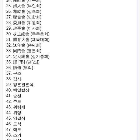
24. 親睦會 (친목회)
25. 婦人會 (부인회)
26. 相助會 (상조회)
27. 聯合會 (연합회)
28. 委員會 (위원회)
29. 理事會 (이사회)
30. 株主總會 (주주총회)
31. 體育大會 (체육대회)
32. 送年會 (송년회)
33. 同門會 (동문회)
34. 定期總會 (정기총회)
35. 謹 [弔] (근[조])
36. 賻儀 (부의)
37. 근조
38. 갑사
39. 영혼결혼식
40. 백일탈상
41. 승천
42. 추도
43. 위령제
44. 위령
45. 영결식
46. 도석
47. 애도
48. 조의