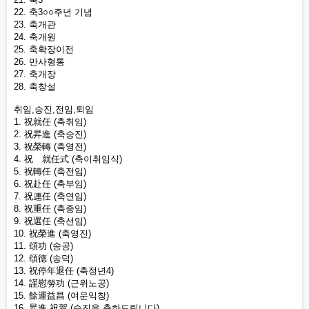
22. 축3○○주년 기념
23. 축개관
24. 축개원
25. 축확장이전
26. 만사형통
27. 축개장
28. 축창설
취임,승진,전임,퇴임
1. 祝就任 (축취임)
2. 祝昇進 (축승진)
3. 祝榮轉 (축영전)
4. 祝離就任式 (축이취임식)
5. 祝轉任 (축전임)
6. 祝赴任 (축부임)
7. 祝連任 (축연임)
8. 祝重任 (축중임)
9. 祝選任 (축선임)
10. 祝榮進 (축영진)
11. 頌功 (송공)
12. 頌德 (송덕)
13. 祝停年退任 (축정년4)
14. 謹慰勞功 (근위노공)
15. 餘運益昌 (여운익창)
16. 昇進 祝賀 (승진을 축하드립니다)