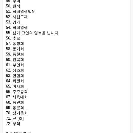
49. 부의
50. 원적
51. 극락왕생발원
52. 사십구재
53. 영가
54. 극락왕생
55. 삼가 고인의 명복을 빕니다
56. 추모
57. 동창회
58. 동기회
59. 종친회
60. 친목회
61. 부인회
62. 상조회
63. 연합회
64. 위원회
65. 이사회
66. 주주총회
67. 체육대회
68. 송년회
69. 동문회
70. 정기총회
71. 근 [조]
72. 부의