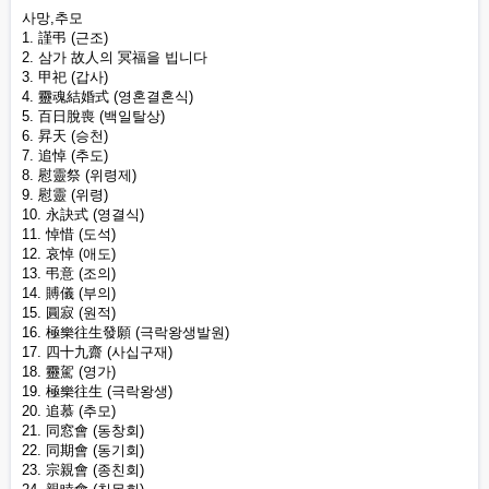
사망,추모
1. 謹弔 (근조)
2. 삼가 故人의 冥福을 빕니다
3. 甲祀 (갑사)
4. 靈魂結婚式 (영혼결혼식)
5. 百日脫喪 (백일탈상)
6. 昇天 (승천)
7. 追悼 (추도)
8. 慰靈祭 (위령제)
9. 慰靈 (위령)
10. 永訣式 (영결식)
11. 悼惜 (도석)
12. 哀悼 (애도)
13. 弔意 (조의)
14. 賻儀 (부의)
15. 圓寂 (원적)
16. 極樂往生發願 (극락왕생발원)
17. 四十九齋 (사십구재)
18. 靈駕 (영가)
19. 極樂往生 (극락왕생)
20. 追慕 (추모)
21. 同窓會 (동창회)
22. 同期會 (동기회)
23. 宗親會 (종친회)