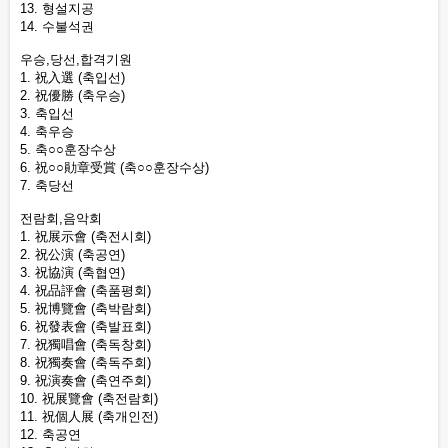
13. 형설지공
14. 수불석권
우승,당선,합격기원
1. 祝入選 (축입선)
2. 祝優勝 (축우승)
3. 축입선
4. 축우승
5. 축○○훈장수상
6. 祝○○勛章受賞 (축○○훈장수상)
7. 축당선
전람회,음악회
1. 祝展示會 (축전시회)
2. 祝公演 (축공연)
3. 祝協演 (축협연)
4. 祝品評會 (축품평회)
5. 祝博覽會 (축박람회)
6. 祝發表會 (축발표회)
7. 祝獨唱會 (축독창회)
8. 祝獨奏會 (축독주회)
9. 祝演奏會 (축연주회)
10. 祝展覽會 (축전람회)
11. 祝個人展 (축개인전)
12. 축공연