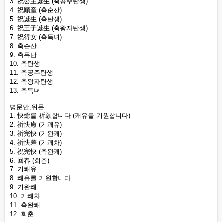
3. 祝公主誕生 (축공주탄생)
4. 祝順産 (축순산)
5. 祝誕生 (축탄생)
6. 祝王子誕生 (축왕자탄생)
7. 祝得女 (축득녀)
8. 축순산
9. 축득남
10. 축탄생
11. 축공주탄생
12. 축왕자탄생
13. 축득녀
병문안,위문
1. 快癒를 祈願합니다 (쾌유를 기원합니다)
2. 祈快癒 (기쾌유)
3. 祈完快 (기완쾌)
4. 祈快差 (기쾌차)
5. 祝完快 (축완쾌)
6. 回春 (회춘)
7. 기쾌유
8. 쾌유를 기원합니다
9. 기완쾌
10. 기쾌차
11. 축완쾌
12. 회춘