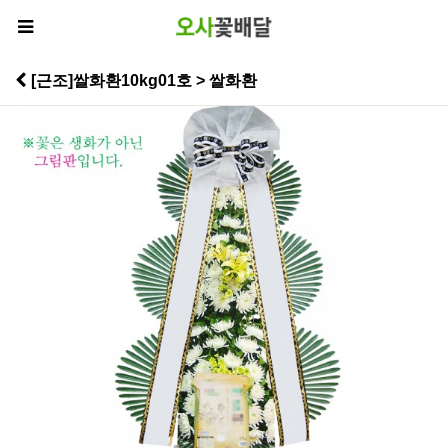
[근조]쌀화환10kg01호 > 쌀화환