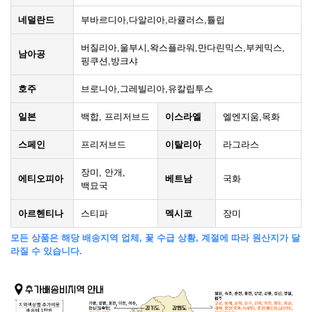
네덜란드
부바르디아,다알리아,라큘러스,튤립
버질리아,울부시,왁스플라워,만다린믹스,부케믹스,
남아공
핑쿠션,방크샤
호주
브로니아,그레빌리아,유칼립투스
일본
백합, 프리저브드
이스라엘
엘엔지움,목화
스페인
프리저브드
이탈리아
라그라스
장미, 안개,
에티오피아
베트남
국화
백묘국
아르헨티나
스티파
멕시코
장미
모든 상품은 해당 배송지역 업체, 꽃 수급 상황, 계절에 따라 원산지가 달
라질 수 있습니다.