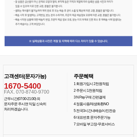
고객센터(문자가능)
주문혜택
1670-5400
1
회원가입시 2천원적립
2
주문시 1천원적립
FAX. 070-8740-9700
3
N Pay구매 간편결제
근무시간(07:00-21:00) 외
문자주문 주시면 익일 신속히
4
정품사용/재생화환NO
처리하겠습니다.
5
전국3시간내배송/사진전송
6
대표번호 문자주문가능
7
모바일 부고장-무료서비스