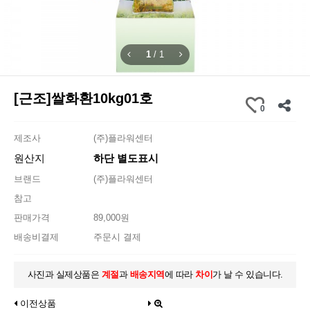
1
/
1
[근조]쌀화환10kg01호
0
제조사
(주)플라워센터
원산지
하단 별도표시
브랜드
(주)플라워센터
참고
판매가격
89,000원
배송비결제
주문시 결제
사진과 실제상품은
계절
과
배송지역
에 따라
차이
가 날 수 있습니다.
이전상품