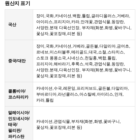
원산지 표기
장미,국화,카네이션,백합,튤립,글라디올러스,거베라,
아이리스,프리지아,카라,안개꽃,관엽식물,동양란,
국산
서양란,분재 다육선인장, 부자재(화분,화병,꽃바구니,
꽃상자,꽃포장재,리본 등)
장미,국화,카네이션,거베라,골든볼,다알리아,금어초,
르네브,미스터블루,메리골드,대국,소철,스타치스,
스토크 퐁퐁소국,시네신스,천일홍,백합,튤립,
중국/대만
프리지아,해바라기,후룩스,석죽,관엽식물,동양란,
서양란,분재,다육선인장, 부자재(화분,화병,꽃바구니,
꽃상자,꽃포장재,리본 등)
카네이션,수국,레몬잎,프리저브드,골든볼,다알리아,
콜롬비아/
부바르디아,라넌큘러스,아스틸베,아이리스,안개,
코스타리카
카라,튤립
말레이시아/
인도네시아/
카네이션,관엽식물,부자재(화분,화병,꽃바구니,
태국/
꽃상자,꽃포장재,리본 등)
필리핀/
파키스탄