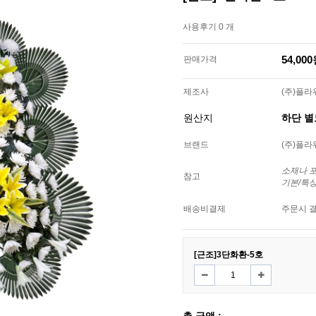
사용후기 0 개
54,00
판매가격
제조사
(주)플
원산지
하단 
브랜드
(주)플
소재나 
참고
기본/특
배송비결제
주문시 
[근조]3단화환-5호