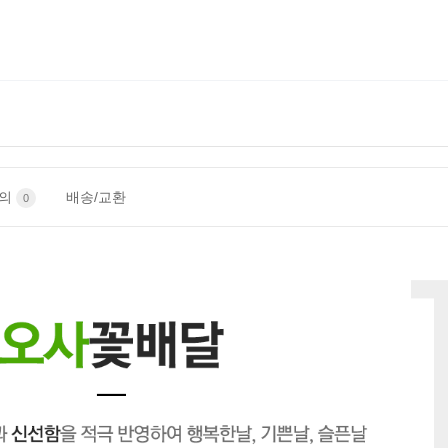
문의
배송/교환
0