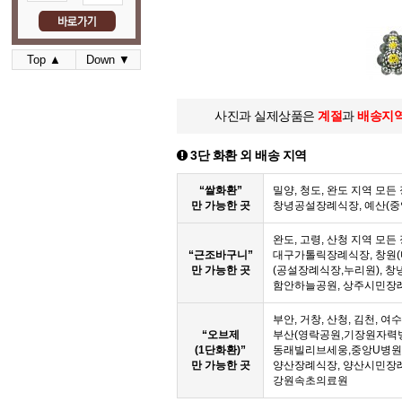
Top ▲
Down ▼
사진과 실제상품은
계절
과
배송지
3단 화환 외 배송 지역
“쌀화환”
밀양, 청도, 완도 지역 모
만 가능한 곳
창녕공설장례식장, 예산(
완도, 고령, 산청 지역 모
“근조바구니”
대구가톨릭장례식장, 창원(
만 가능한 곳
(공설장례식장,누리원), 창
함안하늘공원, 상주시민장
부안, 거창, 산청, 김천, 여
“오브제
부산(영락공원,기장원자력
(1단화환)”
동래빌리브세웅,중앙U병원,
만 가능한 곳
양산장례식장, 양산시민장
강원속초의료원