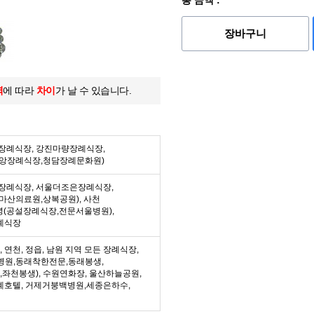
총 금액 :
장바구니
역
에 따라
차이
가 날 수 있습니다.
든 장례식장, 강진마량장례식장,
중앙장례식장,청담장례문화원)
든 장례식장, 서울더조은장례식장,
마산의료원,상복공원), 사천
녕(공설장례식장,전문서울병원),
례식장
수, 연천, 정읍, 남원 지역 모든 장례식장,
병원,동래착한전문,동래봉생,
좌천봉생), 수원연화장, 울산하늘공원,
례호텔, 거제거붕백병원,세종은하수,