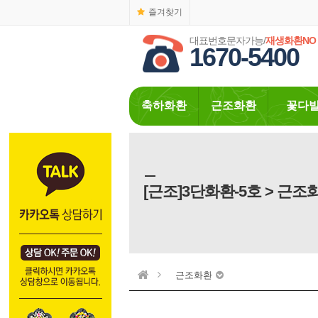
즐겨찾기
대표번호문자가능/
재생화환NO
1670-5400
축하화환
근조화환
꽃다
[근조]3단화환-5호 > 근조
근조화환