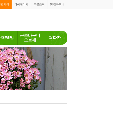
경조사어
마이페이지
주문조회
장바구니
근조바구니
분재/웰빙
쌀화환
오브제