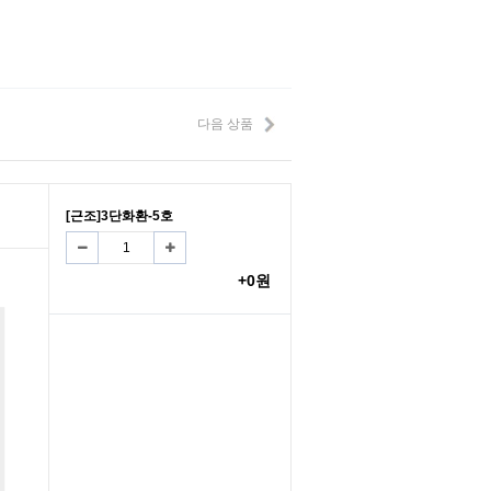
다음 상품
[근조]3단화환-5호
+0원