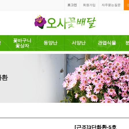
로그인
회원가입
자주묻는질문
꽃바구니
발
동양난
서양난
관엽식물
꽃상자
화환
[근조]3단화환-5호