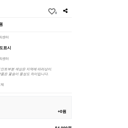
0
0원
라워센터
별도표시
라워센터
포인트부분 색상은 지역에 따라상이.
상품은 꽃송이 풍성도 차이입니다.
결제
+0원