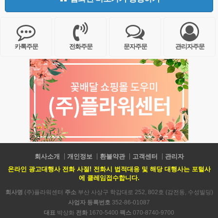
카톡주문
전화주문
문자주문
관리자주문
회사소개
개인정보
환불약관
고객센터
관리자
온라인 광고대행사 전화 사절! 전화시 법적대응 및 해당 대행사는 포털사
에 클레임접수합니다.
회사명
(주)플라워센터
주소
부산 사상구 학감대로 252, 802호 (감전동, 수성빌딩)
사업자 등록번호
352-86-01087
대표
박상화
전화
1670-5400
팩스
070-8740-9700