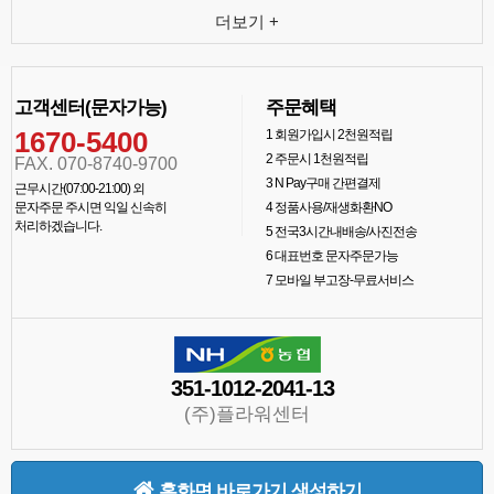
더보기 +
고객센터(문자가능)
주문혜택
1670-5400
1
회원가입시 2천원적립
2
주문시 1천원적립
FAX. 070-8740-9700
3
N Pay구매 간편결제
근무시간(07:00-21:00) 외
문자주문 주시면 익일 신속히
4
정품사용/재생화환NO
처리하겠습니다.
5
전국3시간내배송/사진전송
6
대표번호 문자주문가능
7
모바일 부고장-무료서비스
351-1012-2041-13
(주)플라워센터
홈화면 바로가기 생성하기