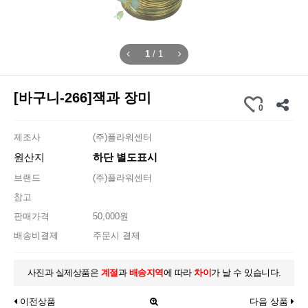
1
/
1
[바구니-266]잭과 장미
0
제조사
(주)플라워센터
원산지
하단 별도표시
브랜드
(주)플라워센터
참고
판매가격
50,000원
배송비결제
주문시 결제
사진과 실제상품은
계절
과
배송지역
에 따라
차이
가 날 수 있습니다.
이전상품
다음 상품