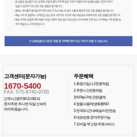
고객센터(문자가능)
주문혜택
1670-5400
1
회원가입시 2천원적립
2
주문시 1천원적립
FAX. 070-8740-9700
3
N Pay구매 간편결제
근무시간(07:00-21:00) 외
문자주문 주시면 익일 신속히
4
정품사용/재생화환NO
처리하겠습니다.
5
전국3시간내배송/사진전송
6
대표번호 문자주문가능
7
모바일 부고장-무료서비스