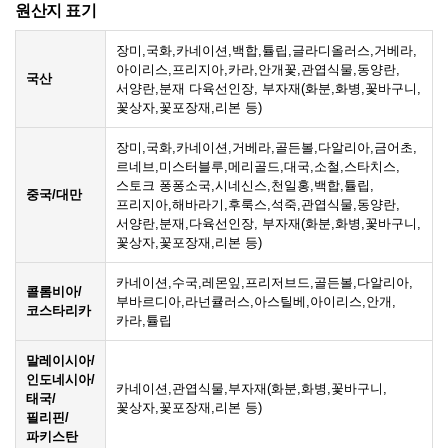
원산지 표기
장미,국화,카네이션,백합,튤립,글라디올러스,거베라,
아이리스,프리지아,카라,안개꽃,관엽식물,동양란,
국산
서양란,분재 다육선인장, 부자재(화분,화병,꽃바구니,
꽃상자,꽃포장재,리본 등)
장미,국화,카네이션,거베라,골든볼,다알리아,금어초,
르네브,미스터블루,메리골드,대국,소철,스타치스,
스토크 퐁퐁소국,시네신스,천일홍,백합,튤립,
중국/대만
프리지아,해바라기,후룩스,석죽,관엽식물,동양란,
서양란,분재,다육선인장, 부자재(화분,화병,꽃바구니,
꽃상자,꽃포장재,리본 등)
카네이션,수국,레몬잎,프리저브드,골든볼,다알리아,
콜롬비아/
부바르디아,라넌큘러스,아스틸베,아이리스,안개,
코스타리카
카라,튤립
말레이시아/
인도네시아/
카네이션,관엽식물,부자재(화분,화병,꽃바구니,
태국/
꽃상자,꽃포장재,리본 등)
필리핀/
파키스탄