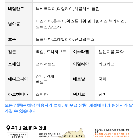
네덜란드
부바르디아,다알리아,라큘러스,튤립
버질리아,울부시,왁스플라워,만다린믹스,부케믹스,
남아공
핑쿠션,방크샤
호주
브로니아,그레빌리아,유칼립투스
일본
백합, 프리저브드
이스라엘
엘엔지움,목화
스페인
프리저브드
이탈리아
라그라스
장미, 안개,
에티오피아
베트남
국화
백묘국
아르헨티나
스티파
멕시코
장미
모든 상품은 해당 배송지역 업체, 꽃 수급 상황, 계절에 따라 원산지가 달
라질 수 있습니다.