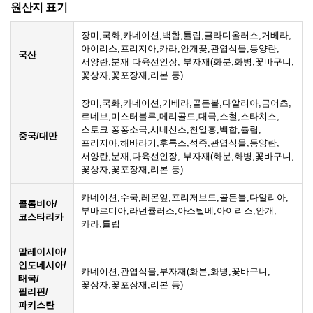
원산지 표기
장미,국화,카네이션,백합,튤립,글라디올러스,거베라,
아이리스,프리지아,카라,안개꽃,관엽식물,동양란,
국산
서양란,분재 다육선인장, 부자재(화분,화병,꽃바구니,
꽃상자,꽃포장재,리본 등)
장미,국화,카네이션,거베라,골든볼,다알리아,금어초,
르네브,미스터블루,메리골드,대국,소철,스타치스,
스토크 퐁퐁소국,시네신스,천일홍,백합,튤립,
중국/대만
프리지아,해바라기,후룩스,석죽,관엽식물,동양란,
서양란,분재,다육선인장, 부자재(화분,화병,꽃바구니,
꽃상자,꽃포장재,리본 등)
카네이션,수국,레몬잎,프리저브드,골든볼,다알리아,
콜롬비아/
부바르디아,라넌큘러스,아스틸베,아이리스,안개,
코스타리카
카라,튤립
말레이시아/
인도네시아/
카네이션,관엽식물,부자재(화분,화병,꽃바구니,
태국/
꽃상자,꽃포장재,리본 등)
필리핀/
파키스탄