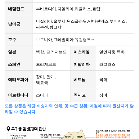
네덜란드
부바르디아,다알리아,라큘러스,튤립
버질리아,울부시,왁스플라워,만다린믹스,부케믹스,
남아공
핑쿠션,방크샤
호주
브로니아,그레빌리아,유칼립투스
일본
백합, 프리저브드
이스라엘
엘엔지움,목화
스페인
프리저브드
이탈리아
라그라스
장미, 안개,
에티오피아
베트남
국화
백묘국
아르헨티나
스티파
멕시코
장미
모든 상품은 해당 배송지역 업체, 꽃 수급 상황, 계절에 따라 원산지가 달
라질 수 있습니다.