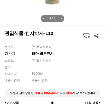
1
/
1
관엽식물-켄쟈야자-110
0
제조사
(주)플라워센터
원산지
하단 별도표시
브랜드
(주)플라워센터
참고
판매가격
60,000원
배송비결제
주문시 결제
사진과 실제상품은
계절
과
배송지역
에 따라
차이
가 날 수 있습니다.
이전상품
다음 상품