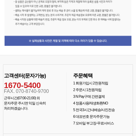
고객센터(문자가능)
주문혜택
1670-5400
1
회원가입시 2천원적립
2
주문시 1천원적립
FAX. 070-8740-9700
3
N Pay구매 간편결제
근무시간(07:00-21:00) 외
문자주문 주시면 익일 신속히
4
정품사용/재생화환NO
처리하겠습니다.
5
전국3시간내배송/사진전송
6
대표번호 문자주문가능
7
모바일 부고장-무료서비스