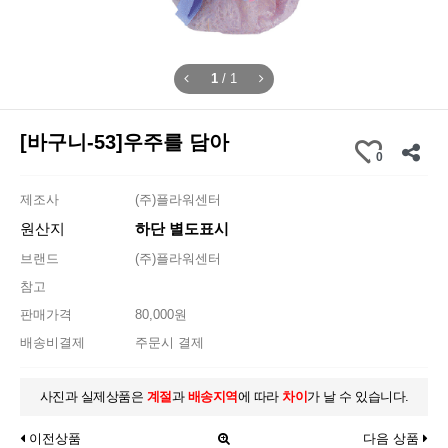
1
/
1
[바구니-53]우주를 담아
0
제조사
(주)플라워센터
원산지
하단 별도표시
브랜드
(주)플라워센터
참고
판매가격
80,000원
배송비결제
주문시 결제
사진과 실제상품은
계절
과
배송지역
에 따라
차이
가 날 수 있습니다.
이전상품
다음 상품