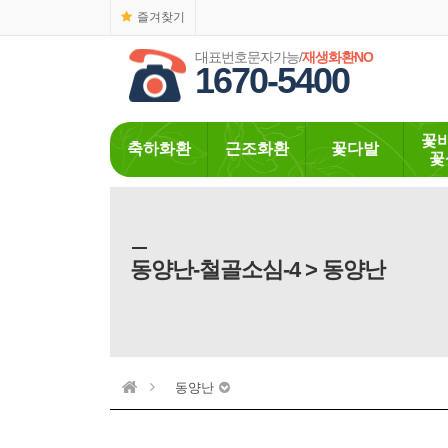
즐겨찾기
대표번호문자가능/
재생화환NO
1670-5400
꽃
축하화환
근조화환
꽃다발
꽃
동양난-철골소심-4 > 동양난
동양난