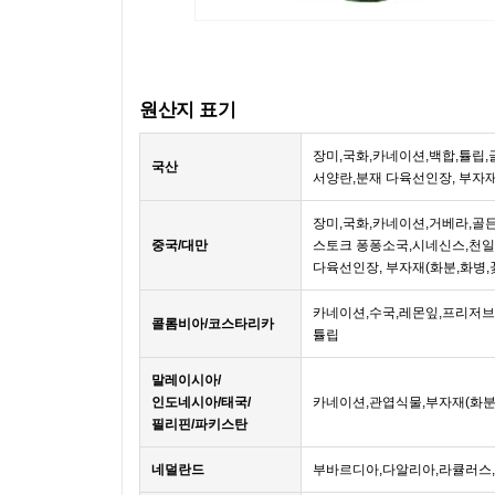
원산지 표기
장미,국화,카네이션,백합,튤립
국산
서양란,분재 다육선인장, 부자재
장미,국화,카네이션,거베라,골
중국/대만
스토크 퐁퐁소국,시네신스,천일
다육선인장, 부자재(화분,화병,
카네이션,수국,레몬잎,프리저브
콜롬비아/코스타리카
튤립
말레이시아/
인도네시아/태국/
카네이션,관엽식물,부자재(화분
필리핀/파키스탄
네덜란드
부바르디아,다알리아,라큘러스