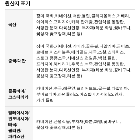
원산지 표기
장미,국화,카네이션,백합,튤립,글라디올러스,거베라,
아이리스,프리지아,카라,안개꽃,관엽식물,동양란,
국산
서양란,분재 다육선인장, 부자재(화분,화병,꽃바구니,
꽃상자,꽃포장재,리본 등)
장미,국화,카네이션,거베라,골든볼,다알리아,금어초,
르네브,미스터블루,메리골드,대국,소철,스타치스,
스토크 퐁퐁소국,시네신스,천일홍,백합,튤립,
중국/대만
프리지아,해바라기,후룩스,석죽,관엽식물,동양란,
서양란,분재,다육선인장, 부자재(화분,화병,꽃바구니,
꽃상자,꽃포장재,리본 등)
카네이션,수국,레몬잎,프리저브드,골든볼,다알리아,
콜롬비아/
부바르디아,라넌큘러스,아스틸베,아이리스,안개,
코스타리카
카라,튤립
말레이시아/
인도네시아/
카네이션,관엽식물,부자재(화분,화병,꽃바구니,
태국/
꽃상자,꽃포장재,리본 등)
필리핀/
파키스탄