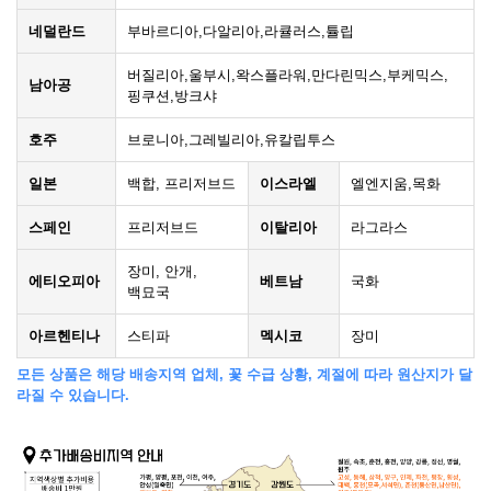
네덜란드
부바르디아,다알리아,라큘러스,튤립
버질리아,울부시,왁스플라워,만다린믹스,부케믹스,
남아공
핑쿠션,방크샤
호주
브로니아,그레빌리아,유칼립투스
일본
백합, 프리저브드
이스라엘
엘엔지움,목화
스페인
프리저브드
이탈리아
라그라스
장미, 안개,
에티오피아
베트남
국화
백묘국
아르헨티나
스티파
멕시코
장미
모든 상품은 해당 배송지역 업체, 꽃 수급 상황, 계절에 따라 원산지가 달
라질 수 있습니다.