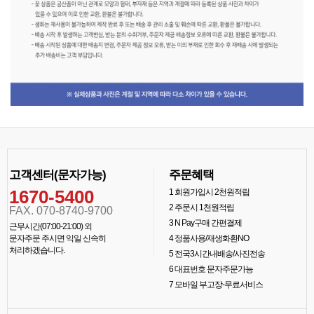
고객센터(문자가능)
주문혜택
1670-5400
1
회원가입시 2천원적립
2
주문시 1천원적립
FAX. 070-8740-9700
3
N Pay구매 간편결제
근무시간(07:00-21:00) 외
문자주문 주시면 익일 신속히
4
정품사용/재생화환NO
처리하겠습니다.
5
전국3시간내배송/사진전송
6
대표번호 문자주문가능
7
모바일 부고장-무료서비스